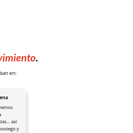
vimiento
.
ban en:
uena
enemos
a
tias… así
sosiego y