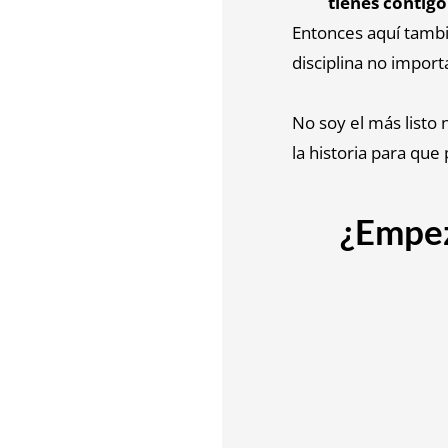
tienes contig
Entonces aquí tambié
disciplina no import
No soy el más listo
la historia para que 
¿Empez