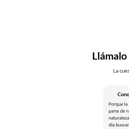
Llámalo 
La cue
Cono
Porque la 
parte de n
naturaleza
día busca