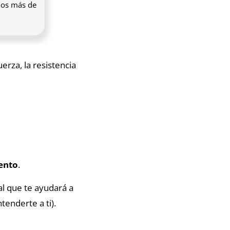
rnos más de
uerza, la resistencia
iento
.
l que te ayudará a
enderte a ti).