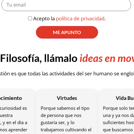
Acepto la
política de privacidad
.
Filosofía, llámalo
ideas en mo
stión es que todas las actividades del ser humano se englo
cimiento
Virtudes
Vida B
curiosidad es
Porque sabemos el tipo
Porque solo t
uestra
de persona que nos
una y ya nos d
, y en el día a
gustaría ser, y lo
suficientes hos
mos aprender
trabajamos cultivando el
que buscamos 